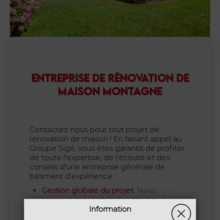
ENTREPRISE DE RÉNOVATION DE
MAISON MONTAGNE
Contactez-nous pour tout projet de
rénovation de maison ! En faisant appel au
Groupe Sigé, vous êtes garantis de profiter
de toute l'expertise, de l'écoute et des
conseils d'une entreprise générale de
bâtiment d'expérience :
Gestion globale du projet
. Nous
assurons l'ensemble des travaux, du
début jusqu'à la fin. Ceci implique la
Information
planification, l'organisation et le suivi