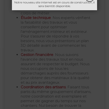
Notre nouveau site internet est en cours de construction, il
des travaux tout en veillant à la
sera bientôt disponible.
coordination parfaite des différents
corps de métier.
Étude technique
. Nos experts vérifient
la faisabilité des travaux et vous
conseillent pour optimiser
l'aménagement intérieur et extérieur.
Pour s'assurer de répondre à vos
besoins, nous vous présentons un plan
3D détaillé avant de commencer les
travaux.
Gestion financière
. Nous suivons
l'avancée des travaux tout en nous
assurant de respecter le budget. Nous
nous occupons de tous les
démarchages auprès des fournisseurs
pour obtenir des matériaux à la qualité
et au prix avantageux.
Coordination des artisans
. Faisant tous
partis du même groupement d'artisans,
notre coordination est exemplaire et
permet de gagner du temps sur nos
chantiers. Nul besoin de trouver la